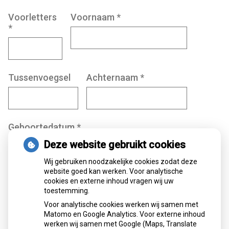
Voorletters
Voornaam
*
*
Tussenvoegsel
Achternaam
*
Geboortedatum
*
Deze website gebruikt cookies
Wij gebruiken noodzakelijke cookies zodat deze
Dag
Maand
Jaar
website goed kan werken. Voor analytische
cookies en externe inhoud vragen wij uw
toestemming.
Geslacht
*
Voor analytische cookies werken wij samen met
Man
Matomo en Google Analytics. Voor externe inhoud
werken wij samen met Google (Maps, Translate
Vrouw