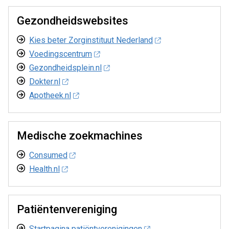
Gezondheidswebsites
Kies beter Zorginstituut Nederland
Voedingscentrum
Gezondheidsplein.nl
Dokter.nl
Apotheek.nl
Medische zoekmachines
Consumed
Health.nl
Patiëntenvereniging
Startpagina patiëntverenigingen