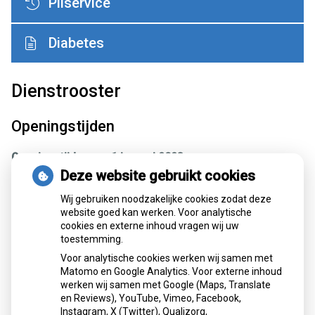
Pilservice
Diabetes
Dienstrooster
Openingstijden
Openingstijden per 1 januari 2023
Per 1 januari 2023 wijzigen onze openingstijden. De nieuwe
Deze website gebruikt cookies
openingstijden zijn maandag t/m vrijdag van 08.00 t/m
17:30
.
Wij gebruiken noodzakelijke cookies zodat deze
Buiten onze openingstijden kunt u medicijnen ophalen via
website goed kan werken. Voor analytische
onze nieuwe afhaalautomaat. Meld u aan in de apotheek of
cookies en externe inhoud vragen wij uw
middels het aanmeldformulier op onze website.
toestemming.
Op zaterdag en zondag zijn wij gesloten.
Voor analytische cookies werken wij samen met
Matomo en Google Analytics. Voor externe inhoud
Zaterdag en Zondag
werken wij samen met Google (Maps, Translate
en Reviews), YouTube, Vimeo, Facebook,
Instagram, X (Twitter), Qualizorg,